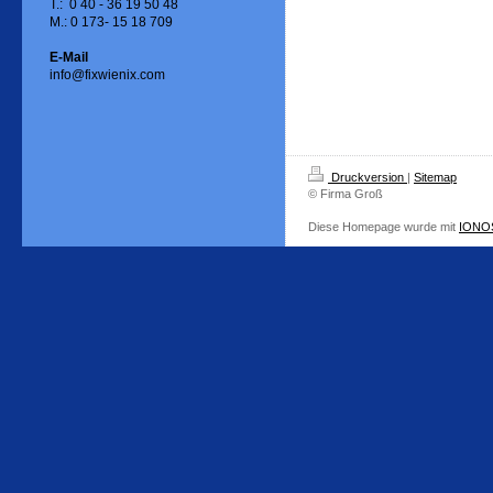
T.: 0 40 - 36 19 50 48
M.: 0 173- 15 18 709
E-Mail
info@fixwienix.com
Druckversion
|
Sitemap
© Firma Groß
Diese Homepage wurde mit
IONOS